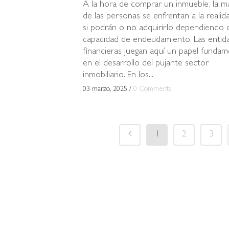
A la hora de comprar un inmueble, la m
de las personas se enfrentan a la realid
si podrán o no adquirirlo dependiendo 
capacidad de endeudamiento. Las entid
financieras juegan aquí un papel fundam
en el desarrollo del pujante sector
inmobiliario. En los...
03 marzo, 2025
/
0 Comments
1
2
3