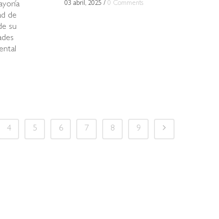
03 abril, 2025
/
0 Comments
ayoría
ad de
de su
ades
ental
4
5
6
7
8
9