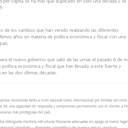
PIB per cápita se ha más que duplicado en solo una década y se
9.
ejo de los cambios que han venido realizando las diferentes
últimos años en materia de política económica y fiscal, con una
país.
para el nuevo gobierno que salió de las urnas el pasado 6 de m
 política económica y fiscal que han llevado a este fuerte y
en las dos últimas décadas.
mpresa reconocida tanto a nivel nacional como internacional por brindar servicios
 base de una capacidad de respuesta y compromiso permanente con el cliente, a fi
ciarias más prestigiosas del país.
ra distinguida clientela estructuras fiduciarias adecuadas en apego al marco legal
on personal capacitado y altamente competitivo de manera segura, oportuna,