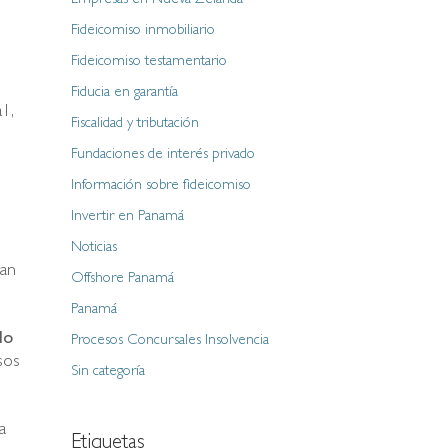
Empresas en Nueva Zelanda
Fideicomiso inmobiliario
Fideicomiso testamentario
Fiducia en garantía
1,
Fiscalidad y tributación
Fundaciones de interés privado
Información sobre fideicomiso
Invertir en Panamá
Noticias
ban
Offshore Panamá
Panamá
do
Procesos Concursales Insolvencia
sos
Sin categoría
a
Etiquetas