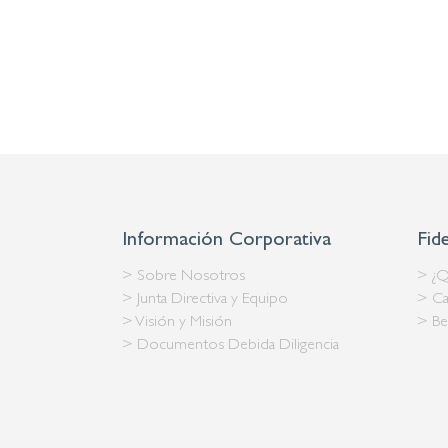
Información Corporativa
Fid
> Sobre Nosotros
> ¿Q
> Junta Directiva y Equipo
> Ca
> Visión y Misión
> Be
> Documentos Debida Diligencia