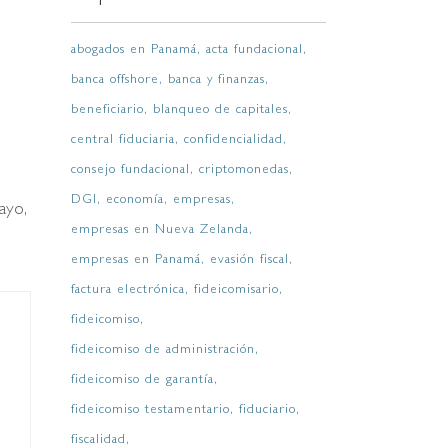
abogados en Panamá
acta fundacional
banca offshore
banca y finanzas
beneficiario
blanqueo de capitales
central fiduciaria
confidencialidad
consejo fundacional
criptomonedas
DGI
economía
empresas
ayo,
empresas en Nueva Zelanda
empresas en Panamá
evasión fiscal
factura electrónica
fideicomisario
fideicomiso
fideicomiso de administración
n
fideicomiso de garantía
fideicomiso testamentario
fiduciario
fiscalidad