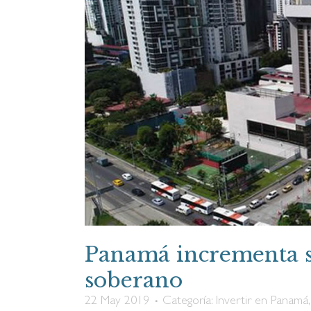
Panamá incrementa su
soberano
22 May 2019
Categoría:
Invertir en Panamá