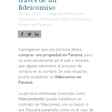
través de un
fideicomiso
20 Feb 2024
Categoría:
Fideicomiso
inmobiliario
,
Información sobre fideicomiso
,
Invertir en Panamá
Supongamos que una persona desea
comprar una propiedad en Panamá
, pero
no está actualmente en el país y necesita
que alguien administre el proceso de
compra en su nombre. En esta situación,
podría establecer un
fideicomiso en
Panamá
.
La persona interesada (conocida como
fideicomitente
) puede establecer un
contrato de fideicomiso con un banco o
una fiduciaria panameña como es el caso de