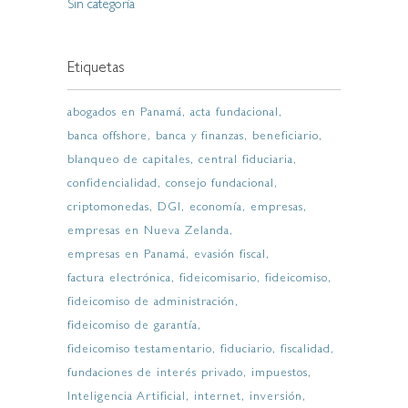
Sin categoría
Etiquetas
abogados en Panamá
acta fundacional
banca offshore
banca y finanzas
beneficiario
blanqueo de capitales
central fiduciaria
confidencialidad
consejo fundacional
criptomonedas
DGI
economía
empresas
empresas en Nueva Zelanda
empresas en Panamá
evasión fiscal
factura electrónica
fideicomisario
fideicomiso
fideicomiso de administración
fideicomiso de garantía
fideicomiso testamentario
fiduciario
fiscalidad
fundaciones de interés privado
impuestos
Inteligencia Artificial
internet
inversión