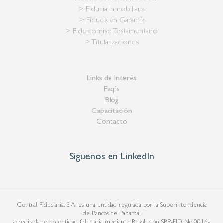
> Fiducia Inmobiliaria
> Fiducia en Garantía
> Fideicomiso Testamentario
> Titularizaciones
Links de Interés
Faq´s
Blog
Capacitación
Contacto
Síguenos en LinkedIn
Central Fiduciaria, S.A. es una entidad regulada por la Superintendencia
de Bancos de Panamá,
acreditada como entidad fiduciaria mediante Resolución SBP-FID No.0016-