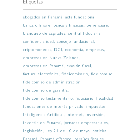
Etiquetas
abogados en Panamá
acta fundacional
banca offshore
banca y finanzas
beneficiario
blanqueo de capitales
central fiduciaria
confidencialidad
consejo fundacional
criptomonedas
DGI
economía
empresas
empresas en Nueva Zelanda
empresas en Panamá
evasión fiscal
factura electrónica
fideicomisario
fideicomiso
fideicomiso de administración
fideicomiso de garantía
fideicomiso testamentario
fiduciario
fiscalidad
fundaciones de interés privado
impuestos
Inteligencia Artificial
internet
inversión
invertir en Panamá
jornadas empresariales
legislación
Ley 21 de 10 de mayo
noticias
Panamá
Panamá offshore
paraísos fiscales