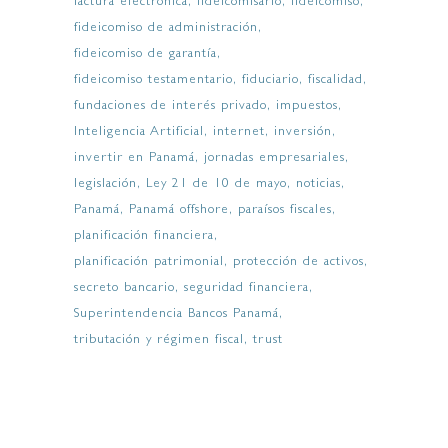
factura electrónica
fideicomisario
fideicomiso
fideicomiso de administración
fideicomiso de garantía
fideicomiso testamentario
fiduciario
fiscalidad
fundaciones de interés privado
impuestos
Inteligencia Artificial
internet
inversión
invertir en Panamá
jornadas empresariales
legislación
Ley 21 de 10 de mayo
noticias
Panamá
Panamá offshore
paraísos fiscales
planificación financiera
planificación patrimonial
protección de activos
secreto bancario
seguridad financiera
Superintendencia Bancos Panamá
tributación y régimen fiscal
trust