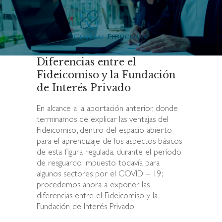
Diferencias entre el
Fideicomiso y la Fundación
de Interés Privado
En alcance a la aportación anterior, donde
terminamos de explicar las ventajas del
Fideicomiso
,
dentro del espacio abierto
para el aprendizaje de los aspectos básicos
de esta figura regulada, durante el período
de resguardo impuesto todavía para
algunos sectores por el COVID – 19;
procedemos ahora a exponer las
diferencias entre el Fideicomiso y la
Fundación de Interés Privado: